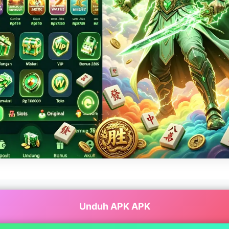
Unduh APK APK