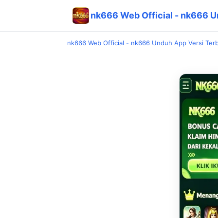
nk666 Web Official - nk666 U
nk666 Web Official - nk666 Unduh App Versi Ter