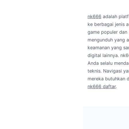
nk666
adalah plat
ke berbagai jenis a
game populer dan 
mengunduh yang am
keamanan yang sang
digital lainnya. n
Anda selalu mendap
teknis. Navigasi 
mereka butuhkan da
nk666 daftar
.