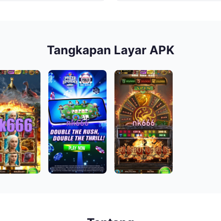
Tangkapan Layar APK