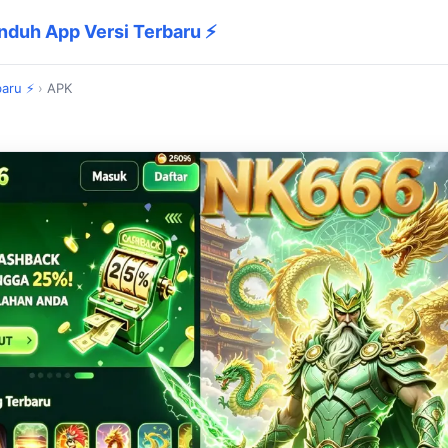
nduh App Versi Terbaru ⚡
baru ⚡
›
APK