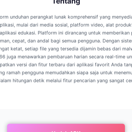
Tentang
form unduhan perangkat lunak komprehensif yang menyed
plikasi, mulai dari media sosial, platform video, alat produk
aplikasi edukasi. Platform ini dirancang untuk memberika
an, cepat, dan andal bagi semua pengguna. Dengan sist
at ketat, setiap file yang tersedia dijamin bebas dari m
k666 juga menawarkan pembaruan harian secara real-time u
atkan versi dan fitur terbaru dari aplikasi favorit Anda t
yang ramah pengguna memudahkan siapa saja untuk menemu
lam hitungan detik melalui fitur pencarian yang sangat c