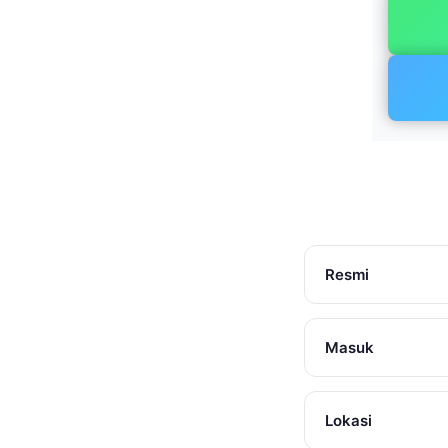
Resmi
Masuk
Lokasi