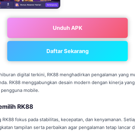
Unduh APK
Daftar Sekarang
 hiburan digital terkini, RK88 menghadirkan pengalaman yang m
Anda. RK88 menggabungkan desain modern dengan kinerja yang
 pengguna mobile.
milih RK88
RK88 fokus pada stabilitas, kecepatan, dan kenyamanan. Seti
tan tampilan serta perbaikan agar pengalaman tetap lancar di