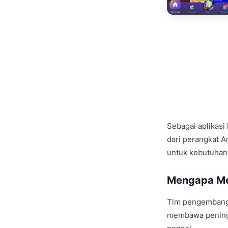
Sebagai aplikasi
dari perangkat 
untuk kebutuhan
Mengapa Me
Tim pengembang 
membawa peningka